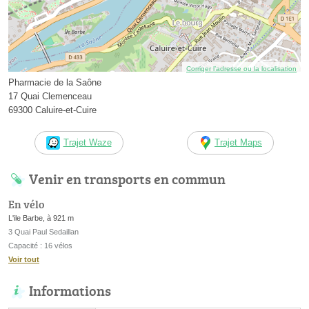
Corriger l’adresse ou la localisation
Pharmacie de la Saône
17 Quai Clemenceau
69300 Caluire-et-Cuire
Trajet Waze
Trajet Maps
Venir en transports en commun
En vélo
L'ile Barbe, à 921 m
3 Quai Paul Sedaillan
Capacité : 16 vélos
Voir tout
Informations