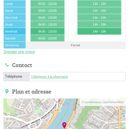
Lundi
8h30 - 12h30
14h - 19h
Mardi
8h30 - 12h30
14h - 19h
Mercredi
8h30 - 12h30
14h - 19h
Jeudi
8h30 - 12h30
14h - 19h
Vendredi
8h30 - 12h30
14h - 19h
Samedi
8h30 - 12h30
Dimanche
Fermé
Signaler une erreur
Contact
Téléphone
Téléphoner à la pharmacie
Plan et adresse
© contributeurs OpenStreetMap