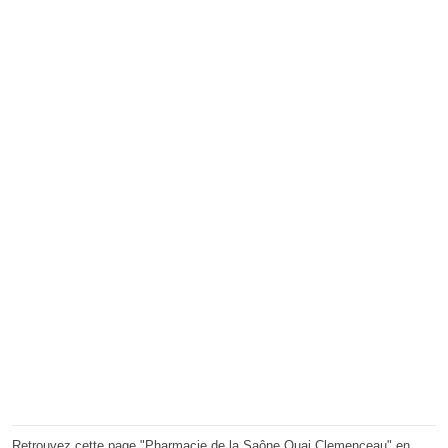
Retrouvez cette page "Pharmacie de la Saône Quai Clemenceau" en