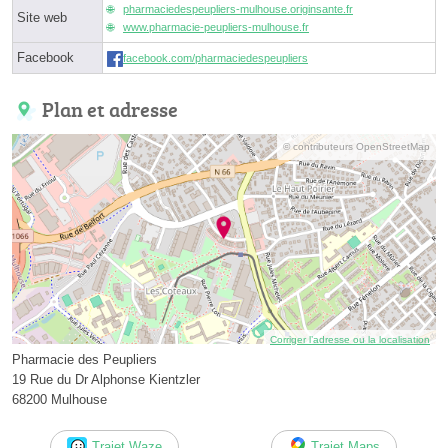
pharmaciedespeupliers-mulhouse.originsante.fr
Site web
www.pharmacie-peupliers-mulhouse.fr
Facebook
facebook.com/pharmaciedespeupliers
Plan et adresse
© contributeurs OpenStreetMap
Corriger l’adresse ou la localisation
Pharmacie des Peupliers
19 Rue du Dr Alphonse Kientzler
68200 Mulhouse
Trajet Waze
Trajet Maps