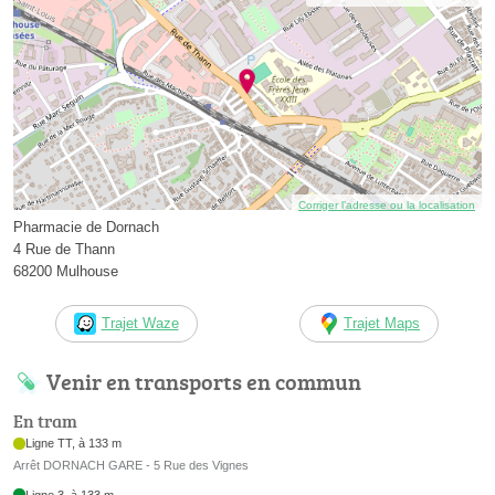
Corriger l’adresse ou la localisation
Pharmacie de Dornach
4 Rue de Thann
68200 Mulhouse
Trajet Waze
Trajet Maps
Venir en transports en commun
En tram
Ligne TT, à 133 m
Arrêt DORNACH GARE - 5 Rue des Vignes
Ligne 3, à 133 m