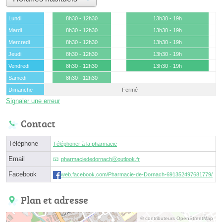
Lundi
8h30 - 12h30
13h30 - 19h
Mardi
8h30 - 12h30
13h30 - 19h
Mercredi
8h30 - 12h30
13h30 - 19h
Jeudi
8h30 - 12h30
13h30 - 19h
Vendredi
8h30 - 12h30
13h30 - 19h
Samedi
8h30 - 12h30
Dimanche
Fermé
Signaler une erreur
Contact
Téléphone
Téléphoner à la pharmacie
Email
pharmaciededornachⓐoutlook.fr
Facebook
web.facebook.com/Pharmacie-de-Dornach-691352497681779/
Plan et adresse
© contributeurs OpenStreetMap