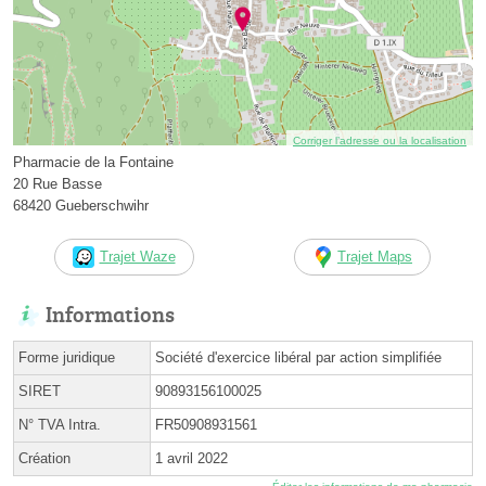
Corriger l’adresse ou la localisation
Pharmacie de la Fontaine
20 Rue Basse
68420 Gueberschwihr
Trajet Waze
Trajet Maps
Informations
Forme juridique
Société d'exercice libéral par action simplifiée
SIRET
90893156100025
N° TVA Intra.
FR50908931561
Création
1 avril 2022