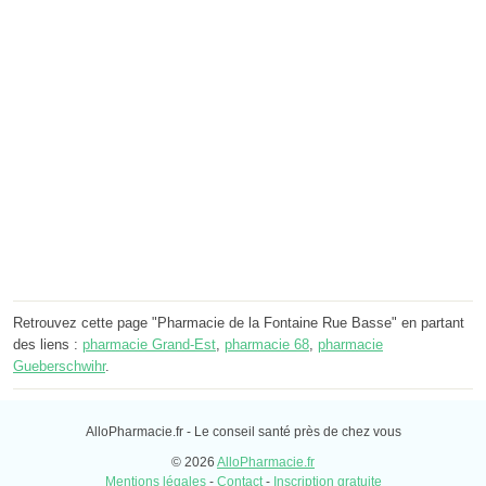
Retrouvez cette page "Pharmacie de la Fontaine Rue Basse" en partant
des liens :
pharmacie Grand-Est
,
pharmacie 68
,
pharmacie
Gueberschwihr
.
AlloPharmacie.fr - Le conseil santé près de chez vous
© 2026
AlloPharmacie.fr
Mentions légales
-
Contact
-
Inscription gratuite