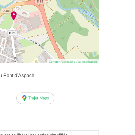
Corriger l’adresse ou la localisation
u Pont d'Aspach
Trajet Maps
exercice libéral par action simplifiée