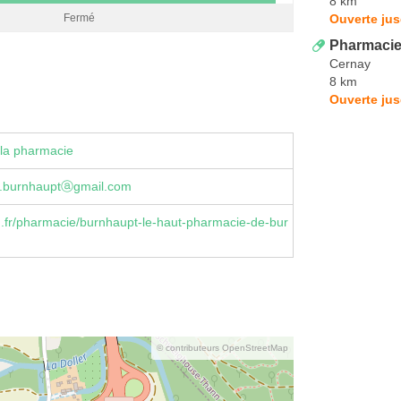
8 km
Ouverte jus
Fermé
Pharmacie
Cernay
8 km
Ouverte jus
la pharmacie
.burnhauptⓐgmail.com
.fr/pharmacie/burnhaupt-le-haut-pharmacie-de-bur
© contributeurs OpenStreetMap