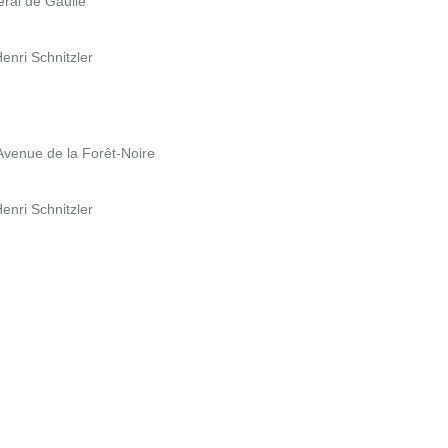
ral de Gaulle
enri Schnitzler
Avenue de la Forêt-Noire
enri Schnitzler