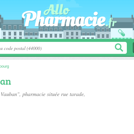
bourg
ban
e Vauban", pharmacie située
rue tarade
,