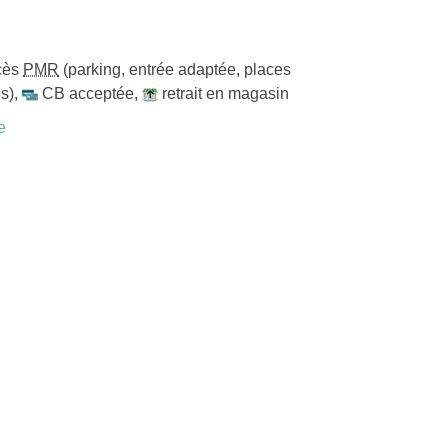
cès
PMR
(parking, entrée adaptée, places
s)
,
CB acceptée
,
retrait en magasin
e