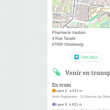
Pharmacie Vauban
4 Rue Tarade
67000 Strasbourg
Trajet Waze
Venir en trans
En tram
Ligne C, à 621 m
Arrêt Esplanade - 21 Avenue du Géné
Ligne E, à 621 m