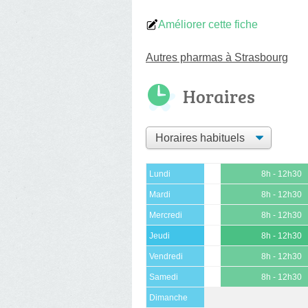
Améliorer cette fiche
Autres pharmas à Strasbourg
Horaires
Lundi
8h - 12h30
Mardi
8h - 12h30
Mercredi
8h - 12h30
Jeudi
8h - 12h30
Vendredi
8h - 12h30
Samedi
8h - 12h30
Dimanche