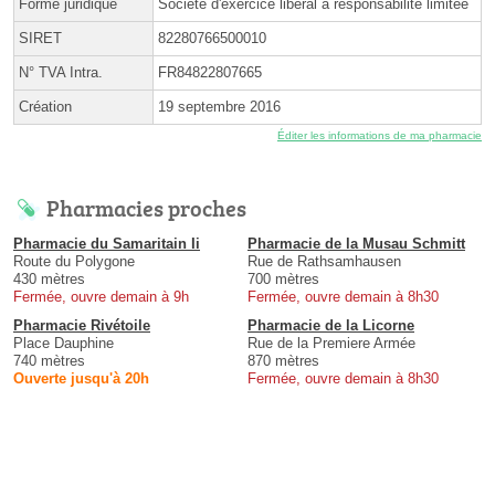
Forme juridique
Société d'exercice libéral à responsabilité limitée
SIRET
82280766500010
N° TVA Intra.
FR84822807665
Création
19 septembre 2016
Éditer les informations de ma pharmacie
Pharmacies proches
Pharmacie du Samaritain Ii
Pharmacie de la Musau Schmitt
Route du Polygone
Rue de Rathsamhausen
430 mètres
700 mètres
Fermée, ouvre demain à 9h
Fermée, ouvre demain à 8h30
Pharmacie Rivétoile
Pharmacie de la Licorne
Place Dauphine
Rue de la Premiere Armée
740 mètres
870 mètres
Ouverte jusqu'à 20h
Fermée, ouvre demain à 8h30