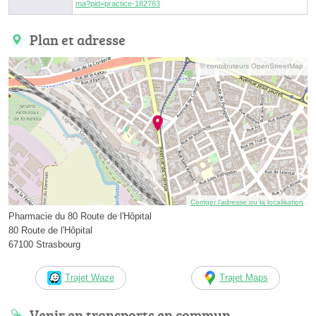
ma?pid=practice-182763
Plan et adresse
© contributeurs OpenStreetMap
Corriger l’adresse ou la localisation
Pharmacie du 80 Route de l'Hôpital
80 Route de l'Hôpital
67100 Strasbourg
Trajet Waze
Trajet Maps
Venir en transports en commun