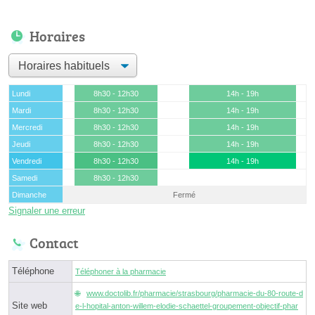
Horaires
Lundi
8h30 - 12h30
14h - 19h
Mardi
8h30 - 12h30
14h - 19h
Mercredi
8h30 - 12h30
14h - 19h
Jeudi
8h30 - 12h30
14h - 19h
Vendredi
8h30 - 12h30
14h - 19h
Samedi
8h30 - 12h30
Dimanche
Fermé
Signaler une erreur
Contact
Téléphone
Téléphoner à la pharmacie
www.doctolib.fr/pharmacie/strasbourg/pharmacie-du-80-route-d
Site web
e-l-hopital-anton-willem-elodie-schaettel-groupement-objectif-phar