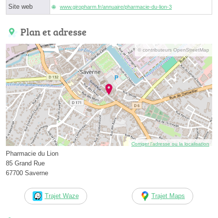
Site web
www.giropharm.fr/annuaire/pharmacie-du-lion-3
Plan et adresse
© contributeurs OpenStreetMap
Corriger l’adresse ou la localisation
Pharmacie du Lion
85 Grand Rue
67700 Saverne
Trajet Waze
Trajet Maps