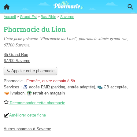
Accueil
>
Grand-Est
>
Bas-Rhin
>
Saverne
Pharmacie du Lion
Cette fiche présente "Pharmacie du Lion", pharmacie située
grand rue
,
67700 Saverne.
85 Grand Rue
67700 Saverne
📞 Appeler cette pharmacie
Pharmacie
-
Fermée, ouvre demain à 8h
Services :
accès
PMR
(parking, entrée adaptée)
,
CB acceptée
,
livraison
,
retrait en magasin
Recommander cette pharmacie
Améliorer cette fiche
Autres pharmas à Saverne