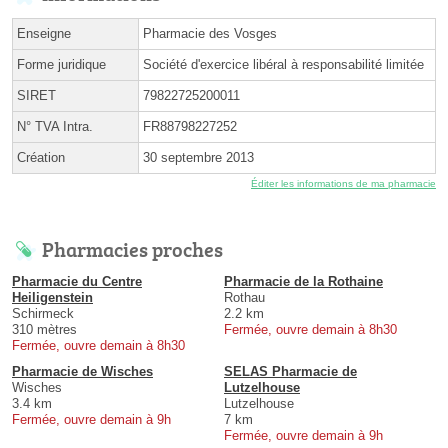
Enseigne
Pharmacie des Vosges
Forme juridique
Société d'exercice libéral à responsabilité limitée
SIRET
79822725200011
N° TVA Intra.
FR88798227252
Création
30 septembre 2013
Éditer les informations de ma pharmacie
Pharmacies proches
Pharmacie du Centre
Pharmacie de la Rothaine
Heiligenstein
Rothau
Schirmeck
2.2 km
310 mètres
Fermée, ouvre demain à 8h30
Fermée, ouvre demain à 8h30
Pharmacie de Wisches
SELAS Pharmacie de
Wisches
Lutzelhouse
3.4 km
Lutzelhouse
Fermée, ouvre demain à 9h
7 km
Fermée, ouvre demain à 9h