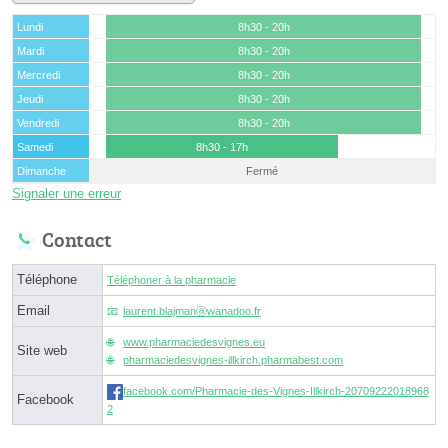
Lundi
8h30 - 20h
Mardi
8h30 - 20h
Mercredi
8h30 - 20h
Jeudi
8h30 - 20h
Vendredi
8h30 - 20h
Samedi
8h30 - 17h
Dimanche
Fermé
Signaler une erreur
Contact
Téléphone
Téléphoner à la pharmacie
Email
laurent.blajmanⓐwanadoo.fr
www.pharmaciedesvignes.eu
Site web
pharmaciedesvignes-illkirch.pharmabest.com
facebook.com/Pharmacie-des-Vignes-Illkirch-20709222018968
Facebook
2