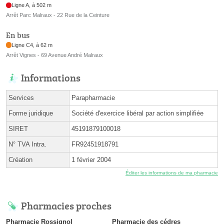
Ligne A, à 502 m
Arrêt Parc Malraux - 22 Rue de la Ceinture
En bus
Ligne C4, à 62 m
Arrêt Vignes - 69 Avenue André Malraux
Informations
Services
Parapharmacie
Forme juridique
Société d'exercice libéral par action simplifiée
SIRET
45191879100018
N° TVA Intra.
FR92451918791
Création
1 février 2004
Éditer les informations de ma pharmacie
Pharmacies proches
Pharmacie Rossignol
Pharmacie des cédres