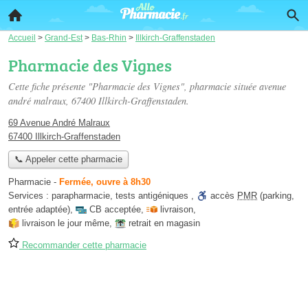
Accueil
>
Grand-Est
>
Bas-Rhin
>
Illkirch-Graffenstaden
Pharmacie des Vignes
Cette fiche présente "Pharmacie des Vignes", pharmacie située
avenue
andré malraux
, 67400 Illkirch-Graffenstaden.
69 Avenue André Malraux
67400 Illkirch-Graffenstaden
📞 Appeler cette pharmacie
Pharmacie
-
Fermée, ouvre à 8h30
Services :
parapharmacie
,
tests antigéniques
,
accès
PMR
(parking,
entrée adaptée)
,
CB acceptée
,
livraison
,
livraison le jour même
,
retrait en magasin
Recommander cette pharmacie