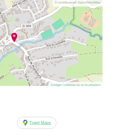
© contributeurs OpenStreetMap
Corriger l’adresse ou la localisation
Trajet Maps