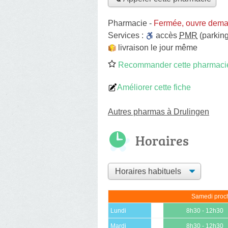
Pharmacie
-
Fermée, ouvre dema
Services :
accès
PMR
(parking
livraison le jour même
Recommander cette pharmaci
Améliorer cette fiche
Autres pharmas à Drulingen
Horaires
Samedi proch
Lundi
8h30 - 12h30
Mardi
8h30 - 12h30