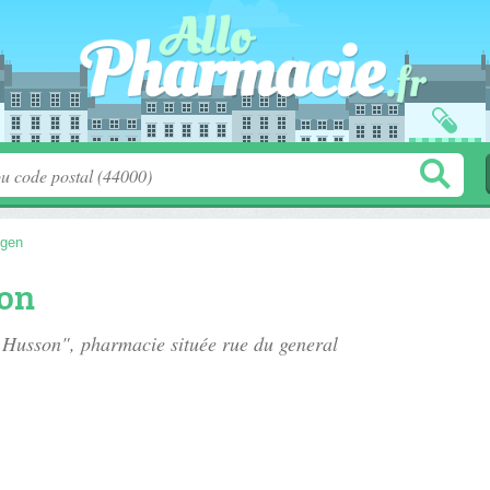
ngen
on
e Husson", pharmacie située
rue du general