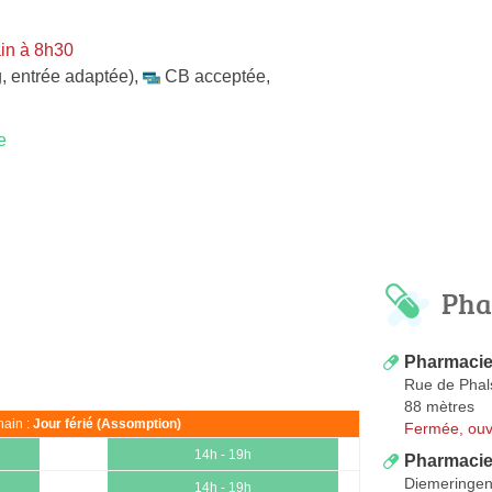
in à 8h30
, entrée adaptée)
,
CB acceptée
,
e
Pha
Pharmacie
Rue de Phal
88 mètres
ain :
Jour férié (Assomption)
Fermée, ouv
14h - 19h
Pharmacie
Diemeringe
14h - 19h