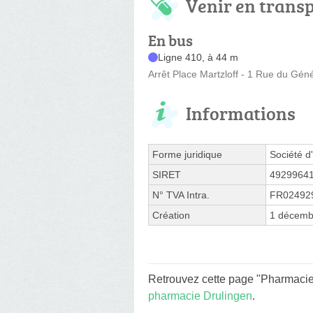
Venir en trans
En bus
Ligne 410, à 44 m
Arrêt Place Martzloff - 1 Rue du Géné
Informations
Forme juridique
Société d'
SIRET
4929964
N° TVA Intra.
FR02492
Création
1 décemb
Retrouvez cette page "Pharmacie
pharmacie Drulingen
.