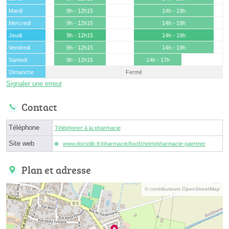
Mardi
9h - 12h15
14h - 19h
Mercredi
9h - 12h15
14h - 19h
Jeudi
9h - 12h15
14h - 19h
Vendredi
9h - 12h15
14h - 19h
Samedi
9h - 12h15
14h - 17h
Dimanche
Fermé
Signaler une erreur
Contact
Téléphone
Téléphoner à la pharmacie
Site web
www.doctolib.fr/pharmacie/boofzheim/pharmacie-gaertner
Plan et adresse
© contributeurs OpenStreetMap