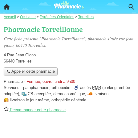
Accueil
>
Occitanie
>
Pyrénées-Orientales
>
Torreilles
Pharmacie Torreillanne
Cette fiche présente "Pharmacie Torreillanne", pharmacie située
rue jean
giono
, 66440 Torreilles.
4 Rue Jean Giono
66440 Torreilles
📞 Appeler cette pharmacie
Pharmacie
-
Fermée, ouvre lundi à 9h00
Services :
parapharmacie
,
orthopédie
,
accès
PMR
(parking, entrée
adaptée)
,
CB acceptée
,
dermocosmétique
,
livraison
,
livraison le jour même
,
orthopédie générale
Recommander cette pharmacie