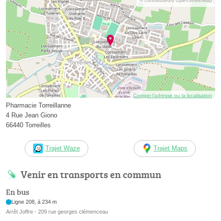
© contributeurs OpenStreetMap
Corriger l’adresse ou la localisation
Pharmacie Torreillanne
4 Rue Jean Giono
66440 Torreilles
Trajet Waze
Trajet Maps
Venir en transports en commun
En bus
Ligne 208, à 234 m
Arrêt Joffre - 209 rue georges clémenceau