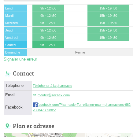
Lundi
9h - 12h30
15h - 19h30
Mardi
9h - 12h30
15h - 19h30
Mercredi
9h - 12h30
15h - 19h30
Jeudi
9h - 12h30
15h - 19h30
Vendredi
9h - 12h30
15h - 19h30
Samedi
9h - 12h30
Dimanche
Fermé
Signaler une erreur
Contact
Téléphone
Téléphoner à la pharmacie
Email
mduteilⓐsocaex.com
facebook.com/Pharmacie-Torreillanne-totum-pharmaciens-662
Facebook
206847309805/
Plan et adresse