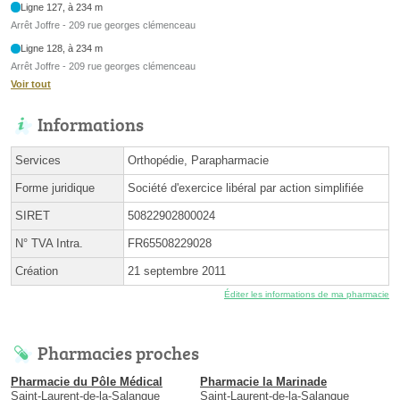
Ligne 127, à 234 m
Arrêt Joffre - 209 rue georges clémenceau
Ligne 128, à 234 m
Arrêt Joffre - 209 rue georges clémenceau
Voir tout
Informations
Services
Orthopédie, Parapharmacie
Forme juridique
Société d'exercice libéral par action simplifiée
SIRET
50822902800024
N° TVA Intra.
FR65508229028
Création
21 septembre 2011
Éditer les informations de ma pharmacie
Pharmacies proches
Pharmacie du Pôle Médical
Pharmacie la Marinade
Saint-Laurent-de-la-Salanque
Saint-Laurent-de-la-Salanque