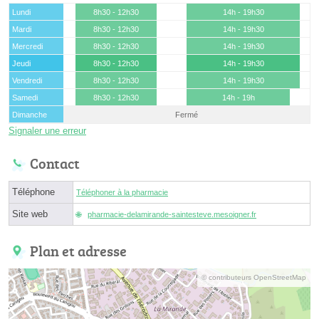
Lundi
8h30 - 12h30
14h - 19h30
Mardi
8h30 - 12h30
14h - 19h30
Mercredi
8h30 - 12h30
14h - 19h30
Jeudi
8h30 - 12h30
14h - 19h30
Vendredi
8h30 - 12h30
14h - 19h30
Samedi
8h30 - 12h30
14h - 19h
Dimanche
Fermé
Signaler une erreur
Contact
Téléphone
Téléphoner à la pharmacie
Site web
pharmacie-delamirande-saintesteve.mesoigner.fr
Plan et adresse
© contributeurs OpenStreetMap