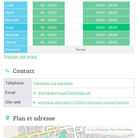
Lundi
9h - 12h30
14h30 - 19h30
Mardi
9h - 12h30
14h30 - 19h30
Mercredi
9h - 12h30
14h30 - 19h30
Jeudi
9h - 12h30
14h30 - 19h30
Vendredi
9h - 12h30
14h30 - 19h30
Samedi
9h - 12h30
14h30 - 19h30
Dimanche
Fermé
Signaler une erreur
Contact
Téléphone
Téléphoner à la pharmacie
Email
pharmacieraynaudⓐhomemail.com
Site web
pharmacie.pharmavie.fr/378614-pharmacie-raynaud-bompas
Plan et adresse
© contributeurs OpenStreetMap