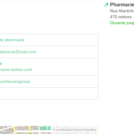
Pharmacie 
Rue Maréch
475 mètres
Ouverte jus
la pharmacie
eduharasⓐmail.com
fr
acie-tarbes.com
com/kozeagroup
© contributeurs OpenStreetMap