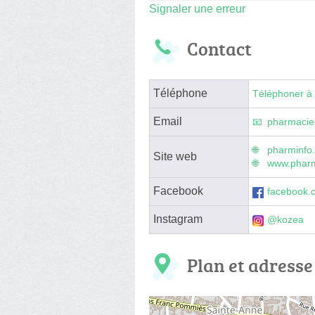
Signaler une erreur
Contact
Téléphone
Téléphoner à 
Email
pharmaci
pharminfo.
Site web
www.pharm
Facebook
facebook.
Instagram
@kozea
Plan et adresse