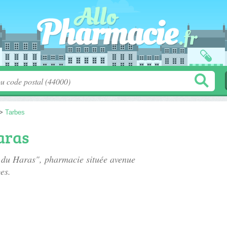
>
Tarbes
aras
e du Haras", pharmacie située
avenue
es.