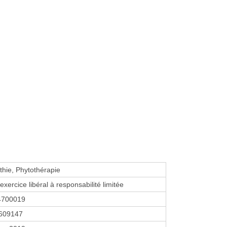
hie, Phytothérapie
exercice libéral à responsabilité limitée
4700019
609147