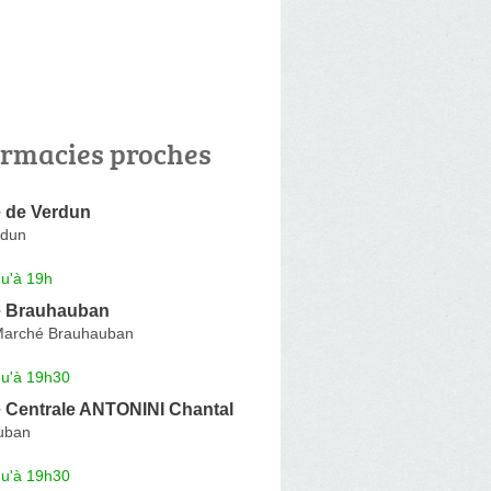
rmacies proches
 de Verdun
rdun
qu'à 19h
e Brauhauban
Marché Brauhauban
qu'à 19h30
 Centrale ANTONINI Chantal
uban
qu'à 19h30