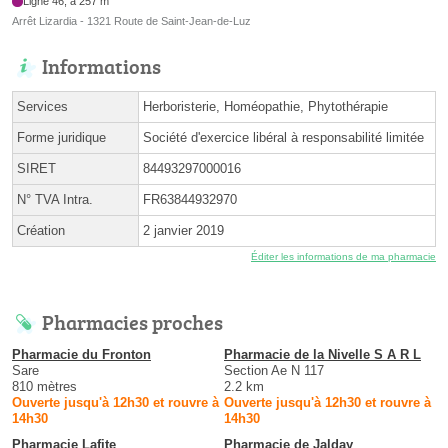
Ligne 46, à 257 m
Arrêt Lizardia - 1321 Route de Saint-Jean-de-Luz
Informations
Services
Herboristerie, Homéopathie, Phytothérapie
Forme juridique
Société d'exercice libéral à responsabilité limitée
SIRET
84493297000016
N° TVA Intra.
FR63844932970
Création
2 janvier 2019
Éditer les informations de ma pharmacie
Pharmacies proches
Pharmacie du Fronton
Pharmacie de la Nivelle S A R L
Sare
Section Ae N 117
810 mètres
2.2 km
Ouverte jusqu'à 12h30 et rouvre à
Ouverte jusqu'à 12h30 et rouvre à
14h30
14h30
Pharmacie Lafite
Pharmacie de Jalday