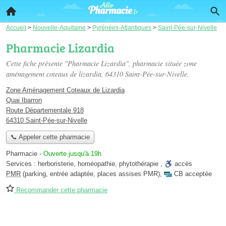
Accueil
>
Nouvelle-Aquitaine
>
Pyrénées-Atlantiques
>
Saint-Pée-sur-Nivelle
Pharmacie Lizardia
Cette fiche présente "Pharmacie Lizardia", pharmacie située
zone
aménagement coteaux de lizardia
, 64310 Saint-Pée-sur-Nivelle.
Zone Aménagement Coteaux de Lizardia
Quai Ibarron
Route Départementale 918
64310 Saint-Pée-sur-Nivelle
📞 Appeler cette pharmacie
Pharmacie
-
Ouverte jusqu'à 19h
Services :
herboristerie
,
homéopathie
,
phytothérapie
,
accès
PMR
(parking, entrée adaptée, places assises PMR)
,
CB acceptée
Recommander cette pharmacie