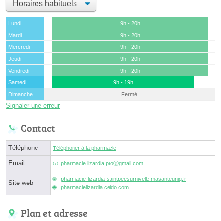
Lundi
9h - 20h
Mardi
9h - 20h
Mercredi
9h - 20h
Jeudi
9h - 20h
Vendredi
9h - 20h
Samedi
9h - 19h
Dimanche
Fermé
Signaler une erreur
Contact
Téléphone
Téléphoner à la pharmacie
Email
pharmacie.lizardia.proⓐgmail.com
pharmacie-lizardia-saintpeesurnivelle.masanteuniq.fr
Site web
pharmacielizardia.ceido.com
Plan et adresse