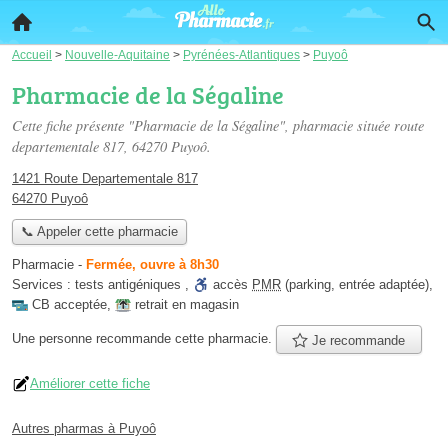
Accueil
>
Nouvelle-Aquitaine
>
Pyrénées-Atlantiques
>
Puyoô
Pharmacie de la Ségaline
Cette fiche présente "Pharmacie de la Ségaline", pharmacie située
route
departementale 817
, 64270 Puyoô.
1421 Route Departementale 817
64270 Puyoô
📞 Appeler cette pharmacie
Pharmacie
-
Fermée, ouvre à 8h30
Services :
tests antigéniques
,
accès
PMR
(parking, entrée adaptée)
,
CB acceptée
,
retrait en magasin
Une personne
recommande
cette pharmacie.
Je recommande
Améliorer cette fiche
Autres pharmas à Puyoô