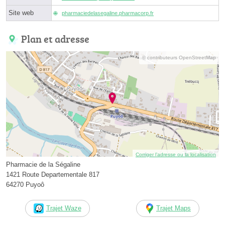
Site web
pharmaciedelasegaline.pharmacorp.fr
Plan et adresse
© contributeurs OpenStreetMap
Corriger l’adresse ou la localisation
Pharmacie de la Ségaline
1421 Route Departementale 817
64270 Puyoô
Trajet Waze
Trajet Maps