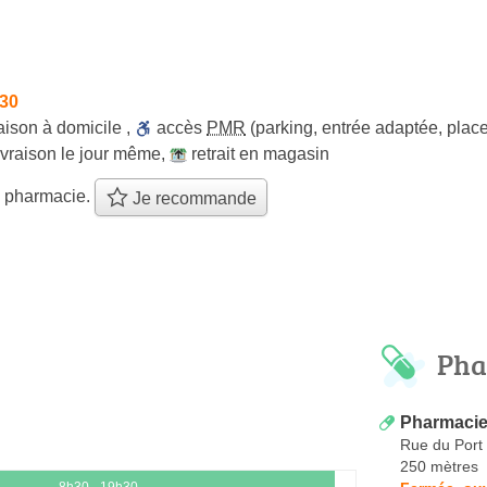
h30
raison à domicile
,
accès
PMR
(parking, entrée adaptée, pla
ivraison le jour même
,
retrait en magasin
e pharmacie.
Je recommande
Pha
Pharmacie
Rue du Port
250 mètres
8h30 - 19h30