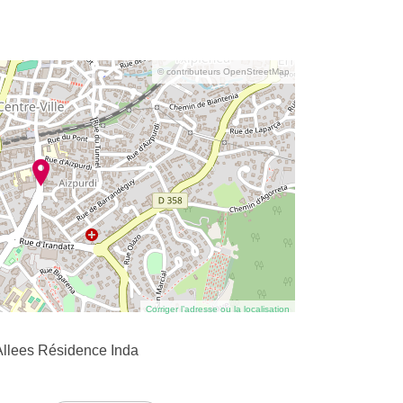
© contributeurs OpenStreetMap
Corriger l’adresse ou la localisation
Allees Résidence Inda