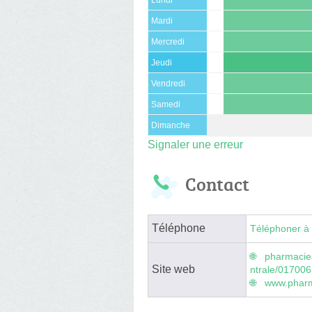
Mardi
Mercredi
Jeudi
Vendredi
Samedi
Dimanche
Signaler une erreur
Contact
Téléphone
Téléphoner à 
pharmacie
Site web
ntrale/01700
www.pharm