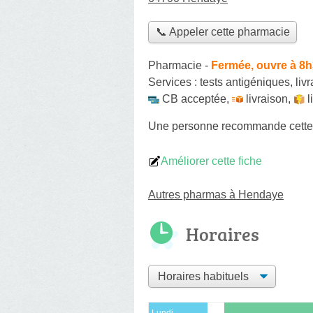
📞 Appeler cette pharmacie
Pharmacie
-
Fermée, ouvre à 8
Services :
tests antigéniques
,
liv
CB acceptée
,
livraison
,
l
Une personne
recommande
cett
Améliorer cette fiche
Autres pharmas à Hendaye
Horaires
Lundi