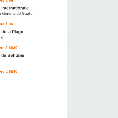
re à 9h
Internationale
u Général de Gaulle
re à 9h
de la Plage
nt
vre à 8h30
 de Béhobie
vre à 8h30