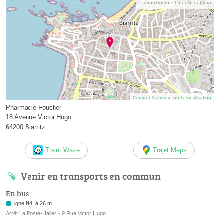
© contributeurs OpenStreetMap
Corriger l’adresse ou la localisation
Pharmacie Foucher
18 Avenue Victor Hugo
64200 Biarritz
Trajet Waze
Trajet Maps
Venir en transports en commun
En bus
Ligne N4, à 26 m
Arrêt La Poste-Halles - 9 Rue Victor Hugo