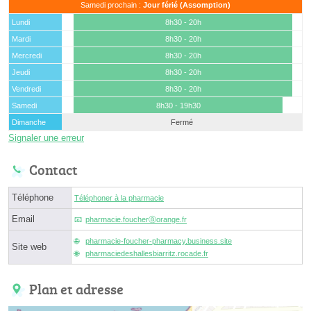
Samedi prochain :
Jour férié (Assomption)
Lundi
8h30 - 20h
Mardi
8h30 - 20h
Mercredi
8h30 - 20h
Jeudi
8h30 - 20h
Vendredi
8h30 - 20h
Samedi
8h30 - 19h30
Dimanche
Fermé
Signaler une erreur
Contact
Téléphone
Téléphoner à la pharmacie
Email
pharmacie.foucherⓐorange.fr
pharmacie-foucher-pharmacy.business.site
Site web
pharmaciedeshallesbiarritz.rocade.fr
Plan et adresse