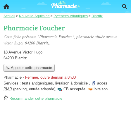
Accueil
>
Nouvelle-Aquitaine
>
Pyrénées-Atlantiques
>
Biarritz
Pharmacie Foucher
Cette fiche présente "Pharmacie Foucher", pharmacie située
avenue
victor hugo
, 64200 Biarritz.
18 Avenue Victor Hugo
64200 Biarritz
📞 Appeler cette pharmacie
Pharmacie
-
Fermée, ouvre demain à 8h30
Services :
tests antigéniques
,
livraison à domicile
,
accès
PMR
(parking, entrée adaptée)
,
CB acceptée
,
livraison
Recommander cette pharmacie