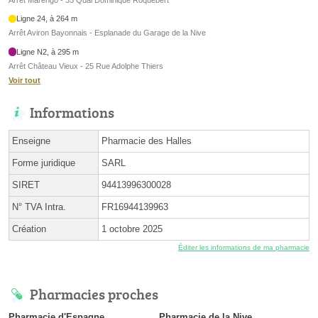
Ligne 24, à 264 m
Arrêt Aviron Bayonnais - Esplanade du Garage de la Nive
Ligne N2, à 295 m
Arrêt Château Vieux - 25 Rue Adolphe Thiers
Voir tout
Informations
Enseigne
Pharmacie des Halles
Forme juridique
SARL
SIRET
94413996300028
N° TVA Intra.
FR16944139963
Création
1 octobre 2025
Éditer les informations de ma pharmacie
Pharmacies proches
Pharmacie d'Espagne
Pharmacie de la Nive