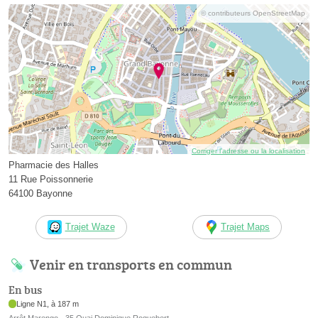
© contributeurs OpenStreetMap
Corriger l’adresse ou la localisation
Pharmacie des Halles
11 Rue Poissonnerie
64100 Bayonne
Trajet Waze
Trajet Maps
Venir en transports en commun
En bus
Ligne N1, à 187 m
Arrêt Marengo - 35 Quai Dominique Roquebert