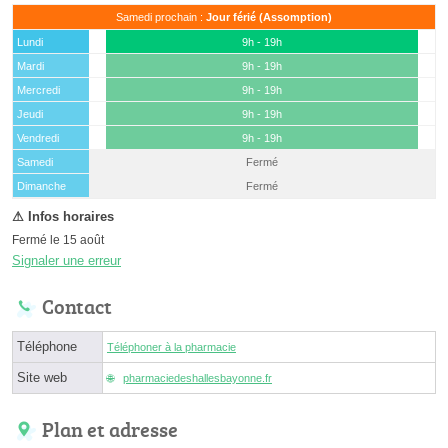
Samedi prochain :
Jour férié (Assomption)
Lundi
9h - 19h
Mardi
9h - 19h
Mercredi
9h - 19h
Jeudi
9h - 19h
Vendredi
9h - 19h
Samedi
Fermé
(15 août)
Dimanche
Fermé
Fermé le 15 août
Signaler une erreur
Contact
Téléphone
Téléphoner à la pharmacie
Site web
pharmaciedeshallesbayonne.fr
Plan et adresse