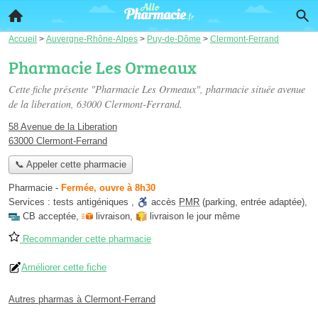
Accueil
>
Auvergne-Rhône-Alpes
>
Puy-de-Dôme
>
Clermont-Ferrand
Pharmacie Les Ormeaux
Cette fiche présente "Pharmacie Les Ormeaux", pharmacie située
avenue
de la liberation
, 63000 Clermont-Ferrand.
58 Avenue de la Liberation
63000 Clermont-Ferrand
📞 Appeler cette pharmacie
Pharmacie
-
Fermée, ouvre à 8h30
Services :
tests antigéniques
,
accès
PMR
(parking, entrée adaptée)
,
CB acceptée
,
livraison
,
livraison le jour même
Recommander cette pharmacie
Améliorer cette fiche
Autres pharmas à Clermont-Ferrand