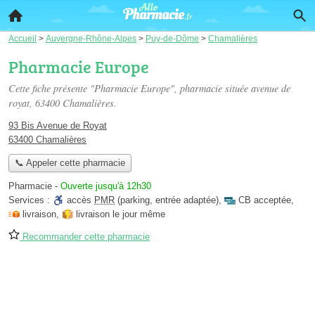
Accueil
>
Auvergne-Rhône-Alpes
>
Puy-de-Dôme
>
Chamalières
Pharmacie Europe
Cette fiche présente "Pharmacie Europe", pharmacie située
avenue de
royat
, 63400 Chamalières.
93 Bis Avenue de Royat
63400 Chamalières
📞 Appeler cette pharmacie
Pharmacie
-
Ouverte jusqu'à 12h30
Services :
accès
PMR
(parking, entrée adaptée)
,
CB acceptée
,
livraison
,
livraison le jour même
Recommander cette pharmacie