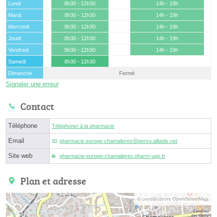
Lundi
8h30 - 12h30
14h - 19h
Mardi
8h30 - 12h30
14h - 19h
Mercredi
8h30 - 12h30
14h - 19h
Jeudi
8h30 - 12h30
14h - 19h
Vendredi
8h30 - 12h30
14h - 19h
Samedi
8h30 - 12h30
Dimanche
Fermé
Signaler une erreur
Contact
Téléphone
Téléphoner à la pharmacie
Email
pharmacie.europe-chamalieresⓐperso.alliadis.net
Site web
pharmacie-europe-chamalieres.pharm-upp.fr
Plan et adresse
© contributeurs OpenStreetMap