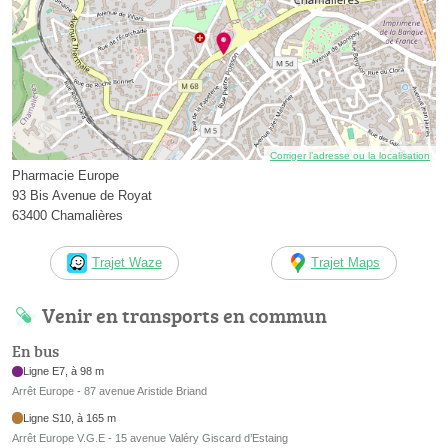
Corriger l’adresse ou la localisation
Pharmacie Europe
93 Bis Avenue de Royat
63400 Chamalières
Trajet Waze
Trajet Maps
Venir en transports en commun
En bus
Ligne E7, à 98 m
Arrêt Europe - 87 avenue Aristide Briand
Ligne S10, à 165 m
Arrêt Europe V.G.E - 15 avenue Valéry Giscard d’Estaing