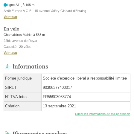
Ligne S11, à 165 m
Arrêt Europe V.G.E - 15 avenue Valéry Giscard d’Estaing
Voir tout
En vélo
Chamalières Mairie, à 583 m
22bis avenue de Royat
Capacité : 20 vélos
Voir tout
Informations
Forme juridique
Société d'exercice libéral à responsabilité limitée
SIRET
90306377400017
N° TVA Intra.
FR55903063774
Création
13 septembre 2021
Éditer les informations de ma pharmacie
Pharmacies proches