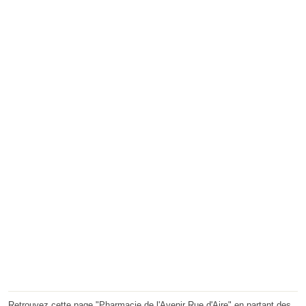
Retrouvez cette page "Pharmacie de l'Avenir Rue d'Aire" en partant des