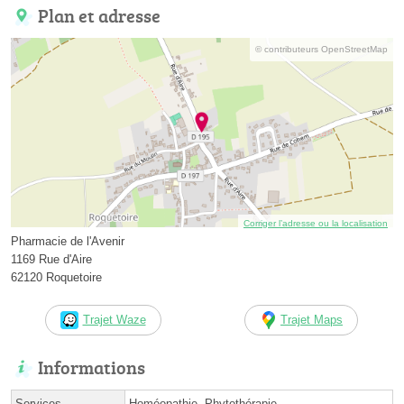
Plan et adresse
© contributeurs OpenStreetMap
Corriger l’adresse ou la localisation
Pharmacie de l'Avenir
1169 Rue d'Aire
62120 Roquetoire
Trajet Waze
Trajet Maps
Informations
Services
Homéopathie, Phytothérapie