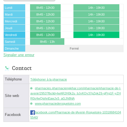
Lundi
8h45 - 12h30
14h - 19h30
Mardi
8h45 - 12h30
14h - 19h30
Mercredi
8h45 - 12h30
14h - 19h30
Jeudi
8h45 - 12h30
14h - 19h30
Vendredi
8h45 - 12h30
14h - 19h30
Samedi
8h45 - 13h
Dimanche
Fermé
Signaler une erreur
Contact
Téléphone
Téléphoner à la pharmacie
pharmacies.pharmaciengiphar.com/pharmacie/pharmacie-de-l-
avenir/2953?fbclid=IwAR2H0k2u_bJxKOv37pZpkZ6-gPrg1F-yZH
Site web
R0s4wQiohnEawJx5_aGJh8hlA
www.pharmaciederoquetoire.com
facebook.com/Pharmacie-de-lAvenir-Roquetoire-10318684104
Facebook
5540/