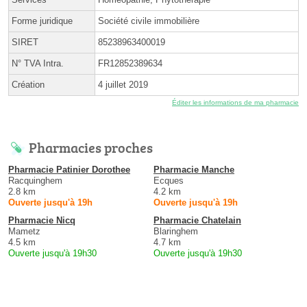
Forme juridique
Société civile immobilière
SIRET
85238963400019
N° TVA Intra.
FR12852389634
Création
4 juillet 2019
Éditer les informations de ma pharmacie
Pharmacies proches
Pharmacie Patinier Dorothee
Pharmacie Manche
Racquinghem
Ecques
2.8 km
4.2 km
Ouverte jusqu'à 19h
Ouverte jusqu'à 19h
Pharmacie Nicq
Pharmacie Chatelain
Mametz
Blaringhem
4.5 km
4.7 km
Ouverte jusqu'à 19h30
Ouverte jusqu'à 19h30