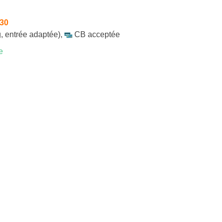
h30
, entrée adaptée)
,
CB acceptée
e