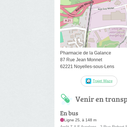
Pharmacie de la Galance
87 Rue Jean Monnet
62221 Noyelles-sous-Lens
Trajet Waze
Venir en trans
En bus
Ligne 25, à 148 m
Arrêt Z.A.E Averlans - 2 Rue Rober