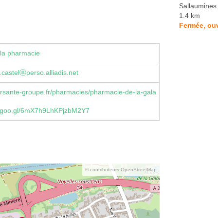
Sallaumines
1.4 km
Fermée, ouv
la pharmacie
castelⓐperso.alliadis.net
rsante-groupe.fr/pharmacies/pharmacie-de-la-gala
.goo.gl/6mX7h9LhKPjzbM2Y7
© contributeurs OpenStreetMap