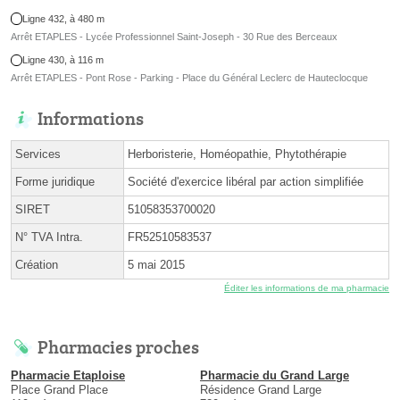
Ligne 432, à 480 m
Arrêt ETAPLES - Lycée Professionnel Saint-Joseph - 30 Rue des Berceaux
Ligne 430, à 116 m
Arrêt ETAPLES - Pont Rose - Parking - Place du Général Leclerc de Hauteclocque
Informations
Services
Herboristerie, Homéopathie, Phytothérapie
Forme juridique
Société d'exercice libéral par action simplifiée
SIRET
51058353700020
N° TVA Intra.
FR52510583537
Création
5 mai 2015
Éditer les informations de ma pharmacie
Pharmacies proches
Pharmacie Etaploise
Pharmacie du Grand Large
Place Grand Place
Résidence Grand Large