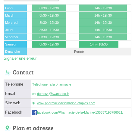
Lundi
8h30 - 12h30
14h - 19h30
Mardi
8h30 - 12h30
14h - 19h30
Mercredi
8h30 - 12h30
14h - 19h30
Jeudi
8h30 - 12h30
14h - 19h30
Vendredi
8h30 - 12h30
14h - 19h30
Samedi
8h30 - 12h30
14h - 18h30
Dimanche
Fermé
Signaler une erreur
Contact
Téléphone
Téléphoner à la pharmacie
Email
dumetz.jⓐwanadoo.fr
Site web
www.pharmaciedelamarine-etaples.com
Facebook
facebook.com/Pharmacie-de-la-Marine-135337193786021/
Plan et adresse