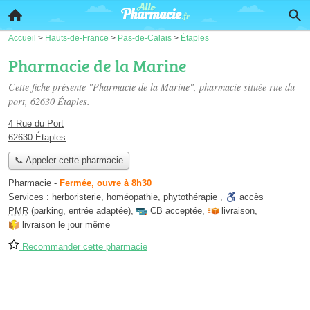
Accueil
>
Hauts-de-France
>
Pas-de-Calais
>
Étaples
Pharmacie de la Marine
Cette fiche présente "Pharmacie de la Marine", pharmacie située
rue du
port
, 62630 Étaples.
4 Rue du Port
62630 Étaples
📞 Appeler cette pharmacie
Pharmacie
-
Fermée, ouvre à 8h30
Services :
herboristerie
,
homéopathie
,
phytothérapie
,
accès
PMR
(parking, entrée adaptée)
,
CB acceptée
,
livraison
,
livraison le jour même
Recommander cette pharmacie