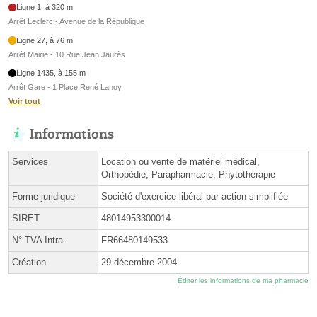
Ligne 1, à 320 m
Arrêt Leclerc - Avenue de la République
Ligne 27, à 76 m
Arrêt Mairie - 10 Rue Jean Jaurès
Ligne 1435, à 155 m
Arrêt Gare - 1 Place René Lanoy
Voir tout
Informations
Services
Location ou vente de matériel médical,
Orthopédie, Parapharmacie, Phytothérapie
Forme juridique
Société d'exercice libéral par action simplifiée
SIRET
48014953300014
N° TVA Intra.
FR66480149533
Création
29 décembre 2004
Éditer les informations de ma pharmacie