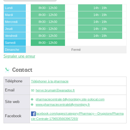
Lundi
8h30 - 12h30
14h - 19h
Mardi
8h30 - 12h30
14h - 19h
Mercredi
8h30 - 12h30
14h - 19h
Jeudi
8h30 - 12h30
14h - 19h
Vendredi
8h30 - 12h30
14h - 19h
Samedi
8h30 - 12h30
Dimanche
Fermé
Signaler une erreur
Contact
Téléphone
Téléphoner à la pharmacie
Email
herve.brumainⓐwanadoo.fr
pharmaciecentrale-billymontigny.site-solocal.com
Site web
www.pharmaciecentralebillymontigny.fr
facebook.com/pages/category/Pharmacy---Drugstore/Pharma
Facebook
cie-Centrale-1796535663967293/