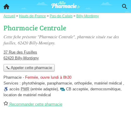
Accueil
>
Hauts-de-France
>
Pas-de-Calais
>
Billy-Montigny
Pharmacie Centrale
Cette fiche présente "Pharmacie Centrale", pharmacie située
rue des
fusilles
, 62420 Billy-Montigny.
37 Rue des Fusilles
62420 Billy-Montigny
📞 Appeler cette pharmacie
Pharmacie
-
Fermée, ouvre lundi à 8h30
Services :
phytothérapie
,
parapharmacie
,
orthopédie
,
matériel médical
,
accès
PMR
(entrée adaptée)
,
CB acceptée
,
dermocosmétique
,
location de matériel médical
Recommander cette pharmacie