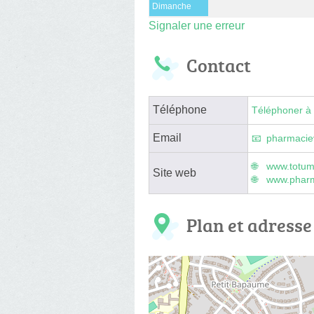
Dimanche
Signaler une erreur
Contact
Téléphone
Téléphoner à 
Email
pharmacie
www.totum
Site web
www.pharm
Plan et adresse