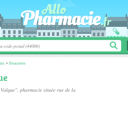
ais
>
Beaurains
ue
e Valque", pharmacie située
rue de la