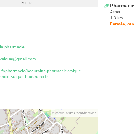
Fermé
Pharmacie
Arras
1.3 km
Fermée, ou
la pharmacie
valqueⓐgmail.com
.fr/pharmacie/beaurains-pharmacie-valque
acie-valque-beaurains.fr
© contributeurs OpenStreetMap