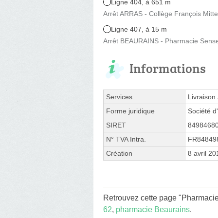
Ligne 404, à 651 m
Arrêt ARRAS - Collège François Mitt
Ligne 407, à 15 m
Arrêt BEAURAINS - Pharmacie Sensey
Informations
Services
Livraison
Forme juridique
Société d'
SIRET
8498468
N° TVA Intra.
FR84849
Création
8 avril 20
Retrouvez cette page "Pharmacie
62
,
pharmacie Beaurains
.