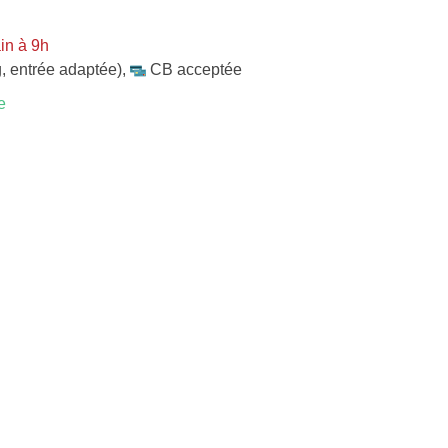
in à 9h
, entrée adaptée)
,
CB acceptée
e