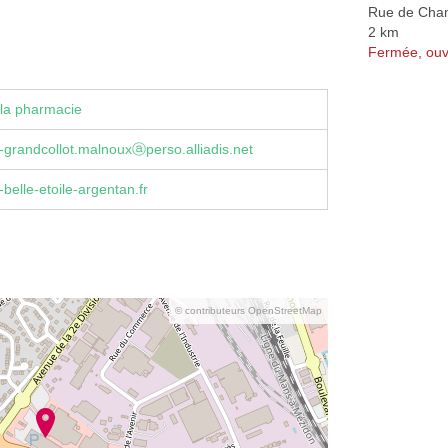
Rue de Cha
2 km
Fermée, ouv
la pharmacie
grandcollot.malnouxⓐperso.alliadis.net
belle-etoile-argentan.fr
© contributeurs OpenStreetMap