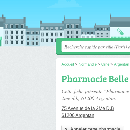
Accueil
>
Normandie
>
Orne
>
Argentan
Pharmacie Belle 
Cette fiche présente "Pharmacie
2me d.b
, 61200 Argentan.
75 Avenue de la 2Me D.B
61200 Argentan
📞 Appeler cette pharmacie