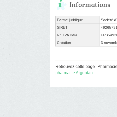
Informations
Forme juridique
Société d'
SIRET
4926573
N° TVA Intra.
FR35492
Création
3 novemb
Retrouvez cette page "Pharmacie 
pharmacie Argentan
.