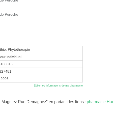
ude Péroche
ude Péroche
hie, Phytothérapie
eur individuel
8100015
327481
 2006
Éditer les informations de ma pharmacie
e Magniez Rue Demagnez" en partant des liens :
pharmacie Hau