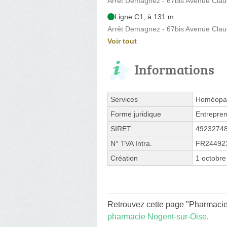
Arrêt Demagnez - 67bis Avenue Cla
Ligne C1, à 131 m
Arrêt Demagnez - 67bis Avenue Cla
Voir tout
Informations
Services
Homéopat
Forme juridique
Entrepren
SIRET
4923274
N° TVA Intra.
FR24492
Création
1 octobre
Retrouvez cette page "Pharmaci
pharmacie Nogent-sur-Oise
.