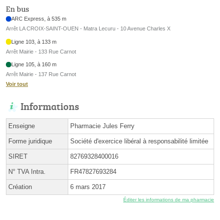
En bus
ARC Express, à 535 m
Arrêt LA CROIX-SAINT-OUEN - Matra Lecuru - 10 Avenue Charles X
Ligne 103, à 133 m
Arrêt Mairie - 133 Rue Carnot
Ligne 105, à 160 m
Arrêt Mairie - 137 Rue Carnot
Voir tout
Informations
Enseigne
Pharmacie Jules Ferry
Forme juridique
Société d'exercice libéral à responsabilité limitée
SIRET
82769328400016
N° TVA Intra.
FR47827693284
Création
6 mars 2017
Éditer les informations de ma pharmacie