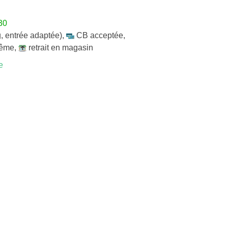
30
, entrée adaptée)
,
CB acceptée
,
même
,
retrait en magasin
e