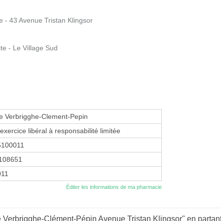
- 43 Avenue Tristan Klingsor
 - Le Village Sud
e Verbrigghe-Clement-Pepin
exercice libéral à responsabilité limitée
5100011
108651
2011
Éditer les informations de ma pharmacie
Verbrigghe-Clément-Pépin Avenue Tristan Klingsor" en partant