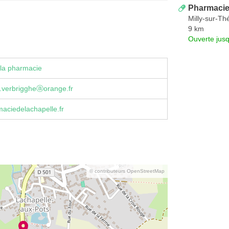
Pharmacie
Milly-sur-Th
9 km
Ouverte jus
la pharmacie
.verbriggheⓐorange.fr
aciedelachapelle.fr
© contributeurs OpenStreetMap