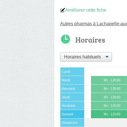
Améliorer cette fiche
Autres pharmas à Lachapelle-au
Horaires
Lundi
Mardi
9h - 12h30
Mercredi
9h - 12h30
Jeudi
9h - 12h30
Vendredi
9h - 12h30
Samedi
9h - 12h30
Dimanche