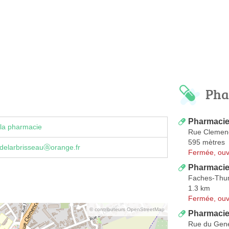
Pha
Pharmacie
la pharmacie
Rue Clemen
595 mètres
delarbrisseauⓐorange.fr
Fermée, ouv
Pharmacie
Faches-Thu
1.3 km
Fermée, ouv
© contributeurs OpenStreetMap
Pharmacie
Rue du Gene