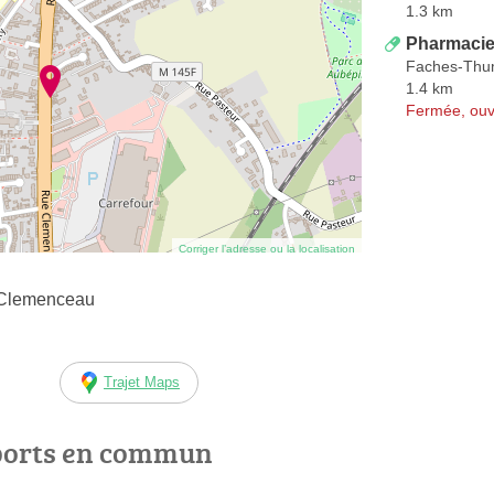
1.3 km
Pharmacie
Faches-Thu
1.4 km
Fermée, ouv
Corriger l’adresse ou la localisation
 Clemenceau
Trajet Maps
ports en commun