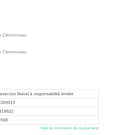
ue Clémenceau
ue Clémenceau
exercice libéral à responsabilité limitée
2200013
419822
2008
Éditer les informations de ma pharmacie