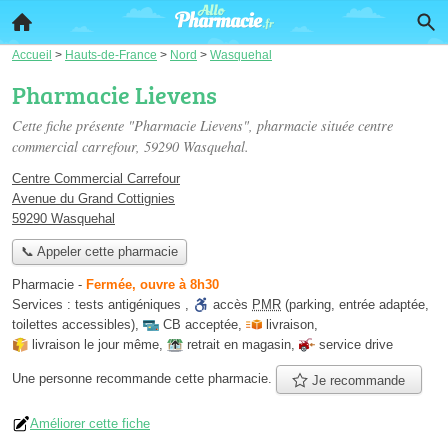
Accueil
>
Hauts-de-France
>
Nord
>
Wasquehal
Pharmacie Lievens
Cette fiche présente "Pharmacie Lievens", pharmacie située
centre
commercial carrefour
, 59290 Wasquehal.
Centre Commercial Carrefour
Avenue du Grand Cottignies
59290 Wasquehal
📞 Appeler cette pharmacie
Pharmacie
-
Fermée, ouvre à 8h30
Services :
tests antigéniques
,
accès
PMR
(parking, entrée adaptée,
toilettes accessibles)
,
CB acceptée
,
livraison
,
livraison le jour même
,
retrait en magasin
,
service drive
Une personne
recommande
cette pharmacie.
Je recommande
Améliorer cette fiche