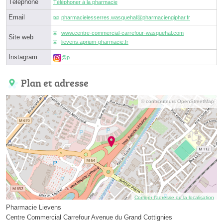
Téléphone
Téléphoner à la pharmacie
Email
pharmacielesserres.wasquehalⓐpharmaciengiphar.fr
www.centre-commercial-carrefour-wasquehal.com
Site web
lievens.aprium-pharmacie.fr
Instagram
@p
Plan et adresse
© contributeurs OpenStreetMap
Corriger l’adresse ou la localisation
Pharmacie Lievens
Centre Commercial Carrefour Avenue du Grand Cottignies