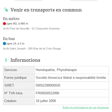
Venir en transports en commun
En métro
Ligne M2, à 866 m
Arrêt Pont de Neuville - 51 Chaussée Gramme
En bus
Ligne L8, à 3 m
Arrêt Saint Joseph - 309 Rue de la Croix Rouge
Informations
Services
Homéopathie, Phytothérapie
Forme juridique
Société d'exercice libéral à responsabilité limitée
SIRET
50052299000026
N° TVA Intra.
FR58500522990
Création
18 juillet 2008
Éditer les informations de ma pharmacie