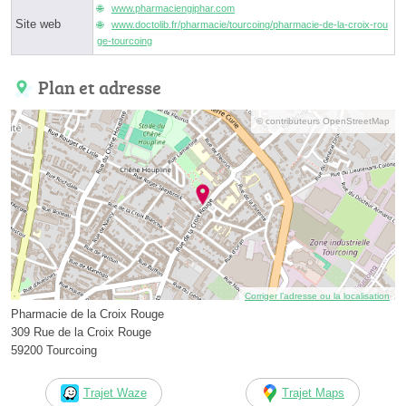
www.pharmaciengiphar.com
Site web
www.doctolib.fr/pharmacie/tourcoing/pharmacie-de-la-croix-rou
ge-tourcoing
Plan et adresse
© contributeurs OpenStreetMap
Corriger l’adresse ou la localisation
Pharmacie de la Croix Rouge
309 Rue de la Croix Rouge
59200 Tourcoing
Trajet Waze
Trajet Maps