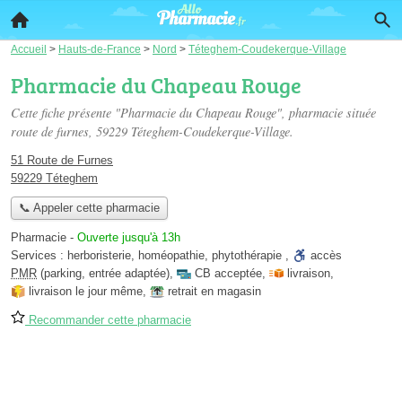
Accueil
>
Hauts-de-France
>
Nord
>
Téteghem-Coudekerque-Village
Pharmacie du Chapeau Rouge
Cette fiche présente "Pharmacie du Chapeau Rouge", pharmacie située
route de furnes
, 59229 Téteghem-Coudekerque-Village.
51 Route de Furnes
59229 Téteghem
📞 Appeler cette pharmacie
Pharmacie
-
Ouverte jusqu'à 13h
Services :
herboristerie
,
homéopathie
,
phytothérapie
,
accès
PMR
(parking, entrée adaptée)
,
CB acceptée
,
livraison
,
livraison le jour même
,
retrait en magasin
Recommander cette pharmacie