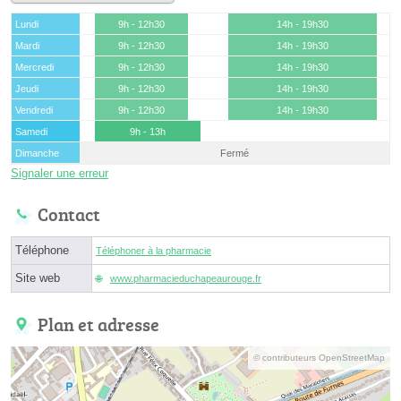
Lundi
9h - 12h30
14h - 19h30
Mardi
9h - 12h30
14h - 19h30
Mercredi
9h - 12h30
14h - 19h30
Jeudi
9h - 12h30
14h - 19h30
Vendredi
9h - 12h30
14h - 19h30
Samedi
9h - 13h
Dimanche
Fermé
Signaler une erreur
Contact
Téléphone
Téléphoner à la pharmacie
Site web
www.pharmacieduchapeaurouge.fr
Plan et adresse
© contributeurs OpenStreetMap