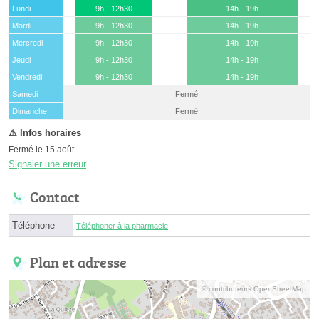
Lundi
9h - 12h30
14h - 19h
Mardi
9h - 12h30
14h - 19h
Mercredi
9h - 12h30
14h - 19h
Jeudi
9h - 12h30
14h - 19h
Vendredi
9h - 12h30
14h - 19h
Samedi
Fermé
(15 août)
Dimanche
Fermé
Fermé le 15 août
Signaler une erreur
Contact
Téléphone
Téléphoner à la pharmacie
Plan et adresse
© contributeurs OpenStreetMap