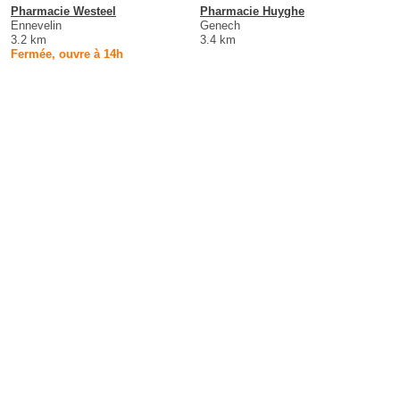
Pharmacie Westeel
Pharmacie Huyghe
Ennevelin
Genech
3.2 km
3.4 km
Fermée, ouvre à 14h