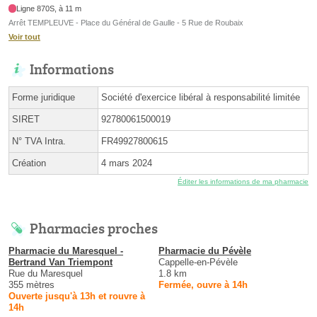
Ligne 870S, à 11 m
Arrêt TEMPLEUVE - Place du Général de Gaulle - 5 Rue de Roubaix
Voir tout
Informations
Forme juridique
Société d'exercice libéral à responsabilité limitée
SIRET
92780061500019
N° TVA Intra.
FR49927800615
Création
4 mars 2024
Éditer les informations de ma pharmacie
Pharmacies proches
Pharmacie du Maresquel -
Pharmacie du Pévèle
Bertrand Van Triempont
Cappelle-en-Pévèle
Rue du Maresquel
1.8 km
355 mètres
Fermée, ouvre à 14h
Ouverte jusqu'à 13h et rouvre à
14h