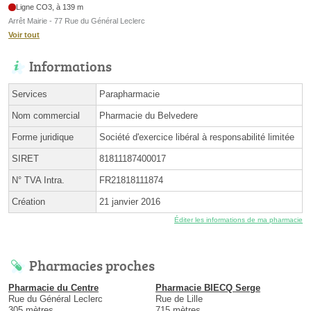
Ligne CO3, à 139 m
Arrêt Mairie - 77 Rue du Général Leclerc
Voir tout
Informations
Services
Parapharmacie
Nom commercial
Pharmacie du Belvedere
Forme juridique
Société d'exercice libéral à responsabilité limitée
SIRET
81811187400017
N° TVA Intra.
FR21818111874
Création
21 janvier 2016
Éditer les informations de ma pharmacie
Pharmacies proches
Pharmacie du Centre
Pharmacie BIECQ Serge
Rue du Général Leclerc
Rue de Lille
305 mètres
715 mètres