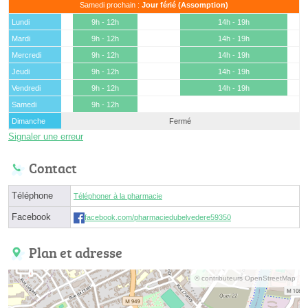
Samedi prochain :
Jour férié (Assomption)
Lundi
9h - 12h
14h - 19h
Mardi
9h - 12h
14h - 19h
Mercredi
9h - 12h
14h - 19h
Jeudi
9h - 12h
14h - 19h
Vendredi
9h - 12h
14h - 19h
Samedi
9h - 12h
Dimanche
Fermé
Signaler une erreur
Contact
Téléphone
Téléphoner à la pharmacie
Facebook
facebook.com/pharmaciedubelvedere59350
Plan et adresse
© contributeurs OpenStreetMap