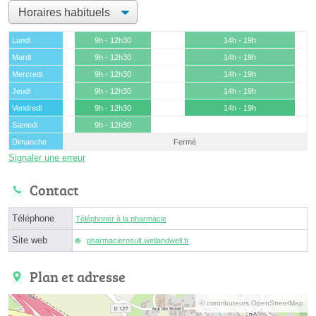
Lundi
9h - 12h30
14h - 19h
Mardi
9h - 12h30
14h - 19h
Mercredi
9h - 12h30
14h - 19h
Jeudi
9h - 12h30
14h - 19h
Vendredi
9h - 12h30
14h - 19h
Samedi
9h - 12h30
Dimanche
Fermé
Signaler une erreur
Contact
Téléphone
Téléphoner à la pharmacie
Site web
pharmacierosult.wellandwell.fr
Plan et adresse
© contributeurs OpenStreetMap