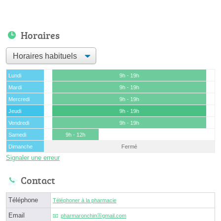
Horaires
Lundi
9h - 19h
Mardi
9h - 19h
Mercredi
9h - 19h
Jeudi
9h - 19h
Vendredi
9h - 19h
Samedi
9h - 12h
Dimanche
Fermé
Signaler une erreur
Contact
Téléphone
Téléphoner à la pharmacie
Email
pharmaronchinⓐgmail.com