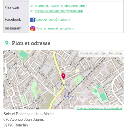
pharmacie-mairie-ronchin.giropharm.fr
Site web
fr.linkedin.com/company/giropharm
Facebook
facebook.com/Giropharm
Instagram
@ma_pharmacie_giropharm
Plan et adresse
© contributeurs OpenStreetMap
Corriger l’adresse ou la localisation
Seleurl Pharmacie de la Mairie
670 Avenue Jean Jaurès
59790 Ronchin