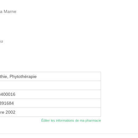
la Marne
au
hie, Phytothérapie
8400016
391684
re 2002
Éditer les informations de ma pharmacie