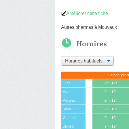
Améliorer cette fiche
Autres pharmas à Mouvaux
Horaires
Samedi proch
Lundi
9h - 12h
Mardi
9h - 12h
Mercredi
9h - 12h
Jeudi
9h - 12h
Vendredi
9h - 12h
Samedi
9h - 12h