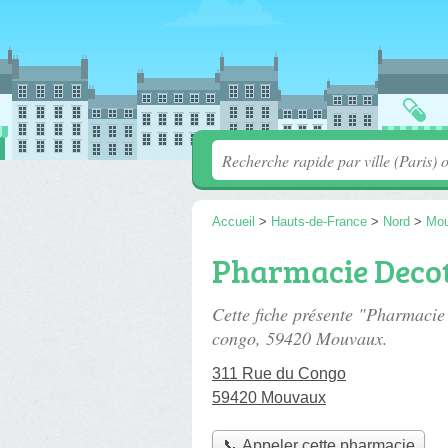
Accueil
>
Hauts-de-France
>
Nord
>
Mo
Pharmacie Decot
Cette fiche présente "Pharmacie
congo
, 59420 Mouvaux.
311 Rue du Congo
59420 Mouvaux
📞 Appeler cette pharmacie