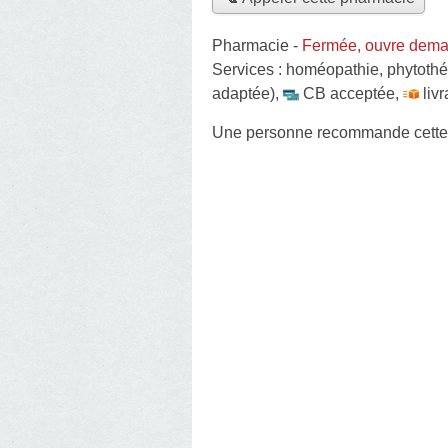
Pharmacie
-
Fermée, ouvre dema
Services :
homéopathie
,
phytothé
adaptée)
,
CB acceptée
,
liv
Une personne
recommande
cett