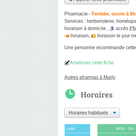
Pharmacie
-
Fermée, ouvre à 8
Services :
herboristerie
,
homéopa
livraison à domicile
,
accès
P
livraison
,
livraison le jour 
Une personne
recommande
cett
Améliorer cette fiche
Autres pharmas à Marly
Horaires
Lundi
8h30 - 13h