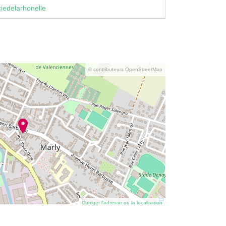
edelarhonelle
© contributeurs OpenStreetMap
Corriger l’adresse ou la localisation