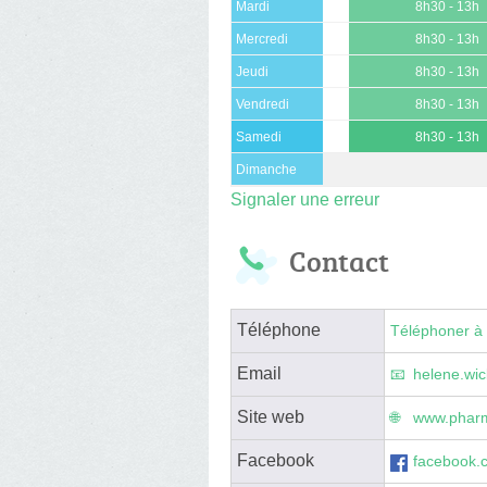
Mardi
8h30 - 13h
Mercredi
8h30 - 13h
Jeudi
8h30 - 13h
Vendredi
8h30 - 13h
Samedi
8h30 - 13h
Dimanche
Signaler une erreur
Contact
Téléphone
Téléphoner à 
Email
helene.wi
Site web
www.pharm
Facebook
facebook.