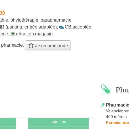
h30
thie
,
phytothérapie
,
parapharmacie
,
MR
(parking, entrée adaptée)
,
CB acceptée
,
même
,
retrait en magasin
e pharmacie.
Je recommande
Pha
Pharmacie
Valencienne
400 mètres
Fermée, ou
14h - 19h