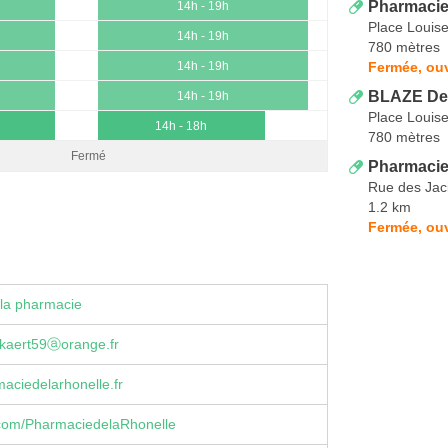
Pharmacie
14h - 19h
Place Louise
14h - 19h
780 mètres
Fermée, ouv
14h - 19h
BLAZE De
14h - 19h
Place Louise
14h - 18h
780 mètres
Fermé
Pharmaci
Rue des Jac
1.2 km
Fermée, ouv
la pharmacie
ckaert59ⓐorange.fr
aciedelarhonelle.fr
com/PharmaciedelaRhonelle