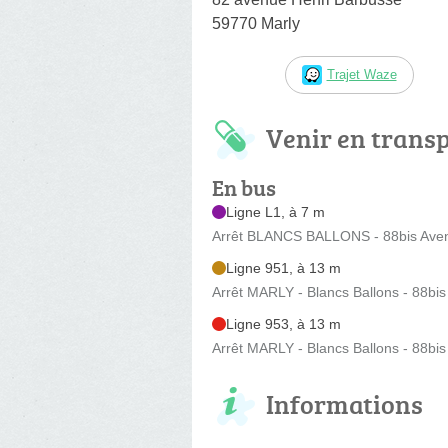
59770 Marly
Trajet Waze
Venir en trans
En bus
Ligne L1, à 7 m
Arrêt BLANCS BALLONS - 88bis Ave
Ligne 951, à 13 m
Arrêt MARLY - Blancs Ballons - 88bi
Ligne 953, à 13 m
Arrêt MARLY - Blancs Ballons - 88bi
Informations