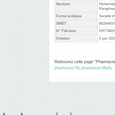
Services
Herborist
Paraphar
Forme juridique
Société d'
SIRET
8029493
N° TVA Intra.
FR77802
Création
5 juin 20
Retrouvez cette page "Pharmacie
pharmacie 59
,
pharmacie Marly
.