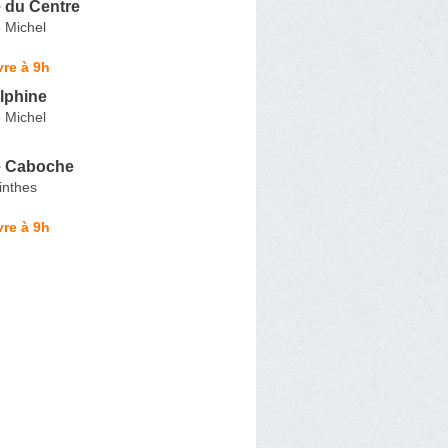
 du Centre
 Michel
re à 9h
lphine
 Michel
e Caboche
inthes
re à 9h