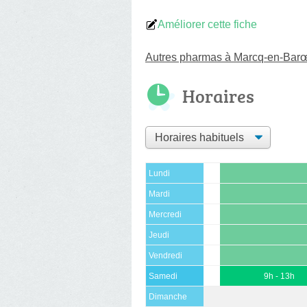
Améliorer cette fiche
Autres pharmas à Marcq-en-Bar
Horaires
Lundi
Mardi
Mercredi
Jeudi
Vendredi
Samedi
9h - 13h
Dimanche