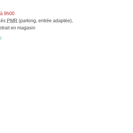
 à 9h00
cès
PMR
(parking, entrée adaptée)
,
etrait en magasin
e