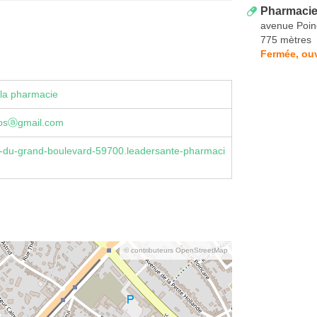
Pharmacie
avenue Poin
775 mètres
Fermée, ouv
la pharmacie
liosⓐgmail.com
-du-grand-boulevard-59700.leadersante-pharmaci
© contributeurs OpenStreetMap