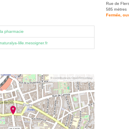
Rue de Fler
585 mètres
Fermée, ouv
la pharmacie
aturalya-lille.mesoigner.fr
© contributeurs OpenStreetMap