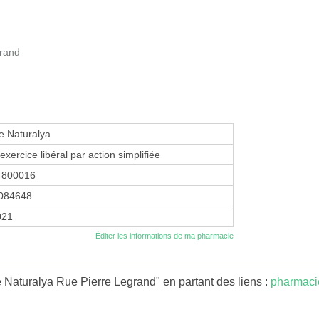
grand
e Naturalya
exercice libéral par action simplifiée
4800016
084648
021
Éditer les informations de ma pharmacie
Naturalya Rue Pierre Legrand" en partant des liens :
pharmaci