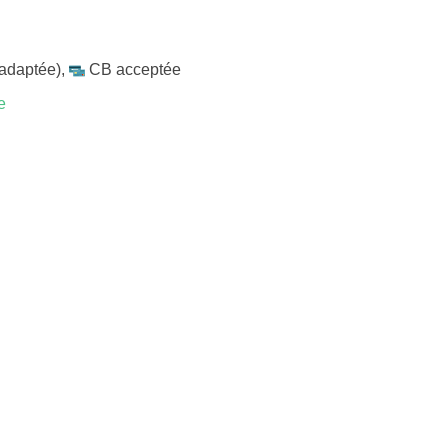
 adaptée)
,
CB acceptée
e