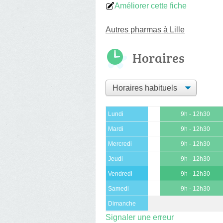
Améliorer cette fiche
Autres pharmas à Lille
Horaires
Lundi
9h - 12h30
Mardi
9h - 12h30
Mercredi
9h - 12h30
Jeudi
9h - 12h30
Vendredi
9h - 12h30
Samedi
9h - 12h30
Dimanche
Signaler une erreur