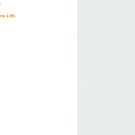
s
re à 9h