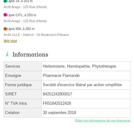
Ligne 14, à 253 m
Arrêt Arago - 125 Rue d'Artois
Ligne CITL, à 253 m
Arrêt Arago - 125 Rue d'Artois
Ligne 856, à 282 m
Arrêt LILLE - Diderot - 33 Boulevard d'Alsace
Voir tout
Informations
Services
Herboristerie, Homéopathie, Phytothérapie
Enseigne
Pharmacie Flamande
Forme juridique
Société d'exercice libéral par action simplifiée
SIRET
84251242800017
N° TVA Intra.
FR51842512428
Création
30 septembre 2018
Éditer les informations de ma pharmacie