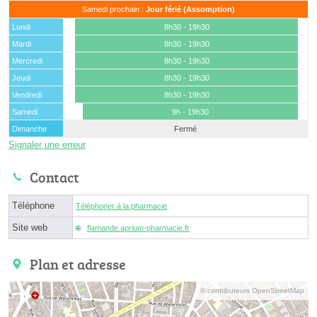
Samedi prochain :
Jour férié (Assomption)
Lundi
8h30 - 19h30
Mardi
8h30 - 19h30
Mercredi
8h30 - 19h30
Jeudi
8h30 - 19h30
Vendredi
8h30 - 19h30
Samedi
9h - 19h30
Dimanche
Fermé
Signaler une erreur
Contact
Téléphone
Téléphoner à la pharmacie
Site web
flamande.aprium-pharmacie.fr
Plan et adresse
© contributeurs OpenStreetMap