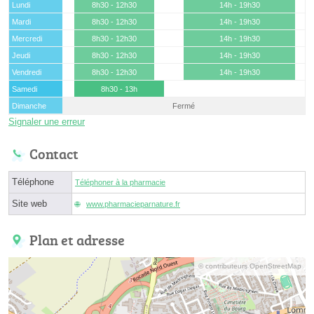
Lundi
8h30 - 12h30
14h - 19h30
Mardi
8h30 - 12h30
14h - 19h30
Mercredi
8h30 - 12h30
14h - 19h30
Jeudi
8h30 - 12h30
14h - 19h30
Vendredi
8h30 - 12h30
14h - 19h30
Samedi
8h30 - 13h
Dimanche
Fermé
Signaler une erreur
Contact
Téléphone
Téléphoner à la pharmacie
Site web
www.pharmacieparnature.fr
Plan et adresse
© contributeurs OpenStreetMap