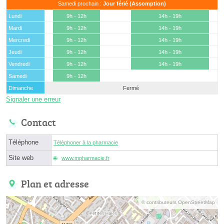
Samedi prochain :
Jour férié (Assomption)
Lundi
9h - 12h
14h - 19h
Mardi
9h - 12h
14h - 19h
Mercredi
9h - 12h
14h - 19h
Jeudi
9h - 12h
14h - 19h
Vendredi
9h - 12h
14h - 19h
Samedi
9h - 12h
Dimanche
Fermé
Signaler une erreur
Contact
Téléphone
Téléphoner à la pharmacie
Site web
www.mpharmacie.fr
Plan et adresse
© contributeurs OpenStreetMap