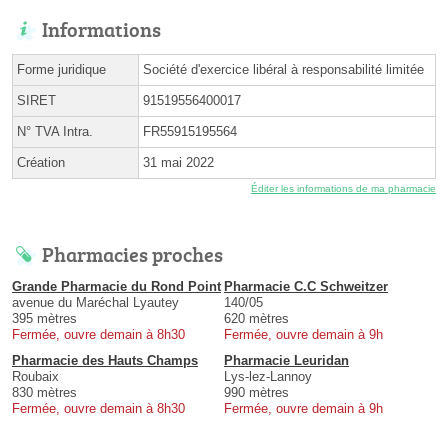
Informations
Forme juridique
Société d'exercice libéral à responsabilité limitée
SIRET
91519556400017
N° TVA Intra.
FR55915195564
Création
31 mai 2022
Éditer les informations de ma pharmacie
Pharmacies proches
Grande Pharmacie du Rond Point
Pharmacie C.C Schweitzer
avenue du Maréchal Lyautey
140/05
395 mètres
620 mètres
Fermée, ouvre demain à 8h30
Fermée, ouvre demain à 9h
Pharmacie des Hauts Champs
Pharmacie Leuridan
Roubaix
Lys-lez-Lannoy
830 mètres
990 mètres
Fermée, ouvre demain à 8h30
Fermée, ouvre demain à 9h