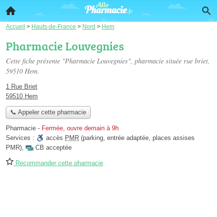
Accueil
>
Hauts-de-France
>
Nord
>
Hem
Pharmacie Louvegnies
Cette fiche présente "Pharmacie Louvegnies", pharmacie située
rue briet
,
59510 Hem.
1 Rue Briet
59510 Hem
📞 Appeler cette pharmacie
Pharmacie
-
Fermée, ouvre demain à 9h
Services :
accès
PMR
(parking, entrée adaptée, places assises
PMR)
,
CB acceptée
Recommander cette pharmacie