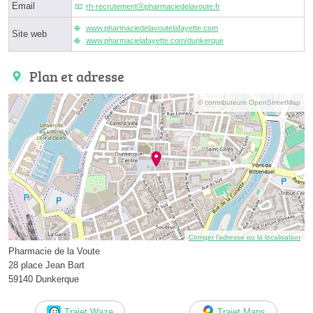
Email
rh-recrutementⓐpharmaciedelavoute.fr
www.pharmaciedelavoutelafayette.com
Site web
www.pharmacielafayette.com/dunkerque
Plan et adresse
© contributeurs OpenStreetMap
Corriger l’adresse ou la localisation
Pharmacie de la Voute
28 place Jean Bart
59140 Dunkerque
Trajet Waze
Trajet Maps