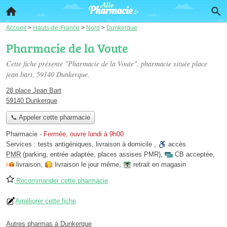
Accueil
>
Hauts-de-France
>
Nord
>
Dunkerque
Pharmacie de la Voute
Cette fiche présente "Pharmacie de la Voute", pharmacie située
place
jean bart
, 59140 Dunkerque.
28 place Jean Bart
59140 Dunkerque
📞 Appeler cette pharmacie
Pharmacie
-
Fermée, ouvre lundi à 9h00
Services :
tests antigéniques
,
livraison à domicile
,
accès
PMR
(parking, entrée adaptée, places assises PMR)
,
CB acceptée
,
livraison
,
livraison le jour même
,
retrait en magasin
Recommander cette pharmacie
Améliorer cette fiche
Autres pharmas à Dunkerque