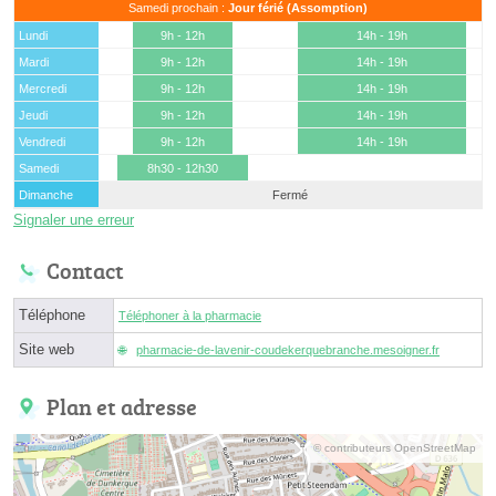
Samedi prochain :
Jour férié (Assomption)
Lundi
9h - 12h
14h - 19h
Mardi
9h - 12h
14h - 19h
Mercredi
9h - 12h
14h - 19h
Jeudi
9h - 12h
14h - 19h
Vendredi
9h - 12h
14h - 19h
Samedi
8h30 - 12h30
Dimanche
Fermé
Signaler une erreur
Contact
Téléphone
Téléphoner à la pharmacie
Site web
pharmacie-de-lavenir-coudekerquebranche.mesoigner.fr
Plan et adresse
© contributeurs OpenStreetMap