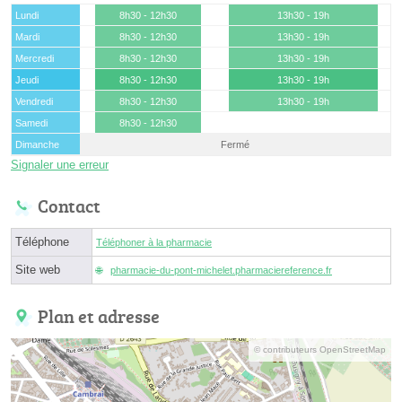
Lundi
8h30 - 12h30
13h30 - 19h
Mardi
8h30 - 12h30
13h30 - 19h
Mercredi
8h30 - 12h30
13h30 - 19h
Jeudi
8h30 - 12h30
13h30 - 19h
Vendredi
8h30 - 12h30
13h30 - 19h
Samedi
8h30 - 12h30
Dimanche
Fermé
Signaler une erreur
Contact
Téléphone
Téléphoner à la pharmacie
Site web
pharmacie-du-pont-michelet.pharmaciereference.fr
Plan et adresse
© contributeurs OpenStreetMap